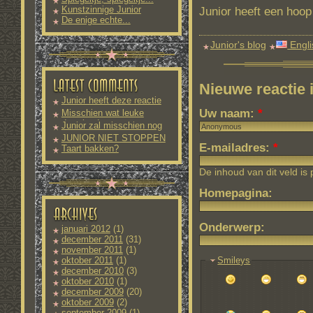
Kunstzinnige Junior
Junior heeft een hoop
De enige echte...
Junior's blog
Engli
Nieuwe reactie
Junior heeft deze reactie
nog
Uw naam:
*
Misschien wat leuke
downloads
Junior zal misschien nog
meer
JUNIOR NIET STOPPEN
E-mailadres:
*
Taart bakken?
De inhoud van dit veld is
Homepagina:
Onderwerp:
januari 2012
(1)
december 2011
(31)
november 2011
(1)
Smileys
oktober 2011
(1)
december 2010
(3)
oktober 2010
(1)
december 2009
(20)
oktober 2009
(2)
september 2009
(1)