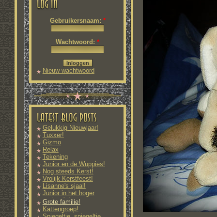
Gebruikersnaam:
*
Wachtwoord:
*
Nieuw wachtwoord
aanvragen
Gelukkig Nieuwjaar!
Tuxxer!
Gizmo
Relax
Tekening
Junior en de Wuppies!
Nog steeds Kerst!
Vrolijk Kerstfeest!
Lisanne's sjaal!
Junior in het hoger
onderwijs!
Grote familie!
Kattengroep!
Spiegeltje, spiegeltje...