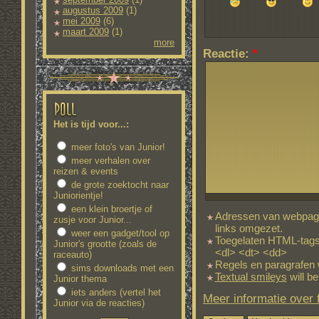
augustus 2009
(1)
mei 2009
(6)
maart 2009
(1)
more
Reactie:
*
Het is tijd voor...:
meer foto's van Junior!
meer verhalen over
reizen & events
de grote zoektocht naar
Juniorientje!
een klein broertje of
Adressen van webpagi
zusje voor Junior...
links omgezet.
weer een gadget/tool op
Toegelaten HTML-tags
Junior's grootte (zoals de
<dl> <dt> <dd>
raceauto)
Regels en paragrafen 
sims downloads met een
Textual smileys
will be
Junior thema
iets anders (vertel het
Meer informatie over
Junior via de reacties)