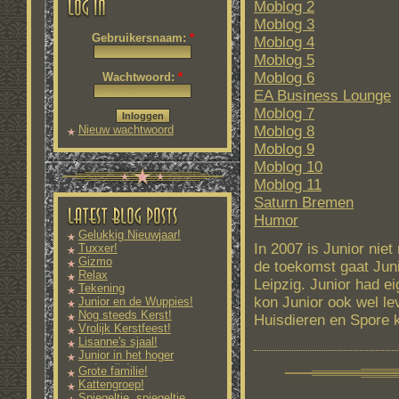
Moblog 2
Moblog 3
Gebruikersnaam:
*
Moblog 4
Moblog 5
Moblog 6
Wachtwoord:
*
EA Business Lounge
Moblog 7
Moblog 8
Nieuw wachtwoord
aanvragen
Moblog 9
Moblog 10
Moblog 11
Saturn Bremen
Humor
Gelukkig Nieuwjaar!
In 2007 is Junior ni
Tuxxer!
Gizmo
de toekomst gaat Juni
Relax
Leipzig. Junior had e
Tekening
kon Junior ook wel l
Junior en de Wuppies!
Nog steeds Kerst!
Huisdieren en Spore 
Vrolijk Kerstfeest!
Lisanne's sjaal!
Junior in het hoger
onderwijs!
Grote familie!
Kattengroep!
Spiegeltje, spiegeltje...