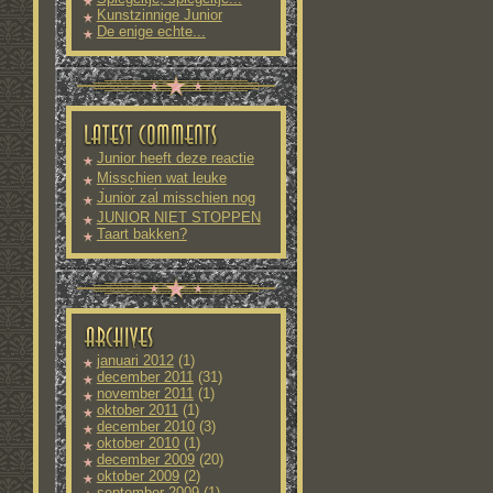
Kunstzinnige Junior
De enige echte...
Junior heeft deze reactie
nog
Misschien wat leuke
downloads
Junior zal misschien nog
meer
JUNIOR NIET STOPPEN
Taart bakken?
januari 2012
(1)
december 2011
(31)
november 2011
(1)
oktober 2011
(1)
december 2010
(3)
oktober 2010
(1)
december 2009
(20)
oktober 2009
(2)
september 2009
(1)