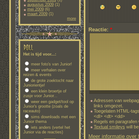
augustus 2009
(1)
mei 2009
(6)
maart 2009
(1)
more
Reactie:
*
Het is tijd voor...:
meer foto's van Junior!
meer verhalen over
reizen & events
de grote zoektocht naar
Juniorientje!
een klein broertje of
zusje voor Junior...
Adressen van webpagi
weer een gadget/tool op
links omgezet.
Junior's grootte (zoals de
Toegelaten HTML-tags
raceauto)
<dl> <dt> <dd>
sims downloads met een
Regels en paragrafen 
Junior thema
Textual smileys
will be
iets anders (vertel het
Junior via de reacties)
Meer informatie over