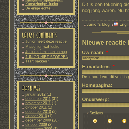
Dit is een tekening d
Kunstzinnige Junior
De enige echte...
nog jong waren. Nu h
Junior's blog
Engli
Nieuwe reactie
Junior heeft deze reactie
nog
Misschien wat leuke
downloads
Junior zal misschien nog
Uw naam:
*
meer
JUNIOR NIET STOPPEN
Taart bakken?
E-mailadres:
*
De inhoud van dit veld is
Homepagina:
januari 2012
(1)
december 2011
(31)
Onderwerp:
november 2011
(1)
oktober 2011
(1)
december 2010
(3)
Smileys
oktober 2010
(1)
december 2009
(20)
oktober 2009
(2)
september 2009
(1)