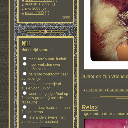
augustus 2009
(1)
mei 2009
(6)
maart 2009
(1)
more
Het is tijd voor...:
meer foto's van Junior!
meer verhalen over
reizen & events
de grote zoektocht naar
Junior en zijn vriend
Juniorientje!
een klein broertje of
zusje voor Junior...
Junior's blog
Reactie toevo
weer een gadget/tool op
Junior's grootte (zoals de
raceauto)
Relax
sims downloads met een
Junior thema
Ingezonden door Junior o
iets anders (vertel het
Junior via de reacties)