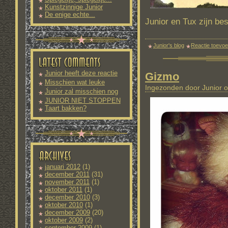
Kunstzinnige Junior
De enige echte...
Junior en Tux zijn be
Junior's blog
Reactie toevo
Junior heeft deze reactie
Gizmo
nog
Misschien wat leuke
Ingezonden door Junior o
downloads
Junior zal misschien nog
meer
JUNIOR NIET STOPPEN
Taart bakken?
januari 2012
(1)
december 2011
(31)
november 2011
(1)
oktober 2011
(1)
december 2010
(3)
oktober 2010
(1)
december 2009
(20)
oktober 2009
(2)
september 2009
(1)