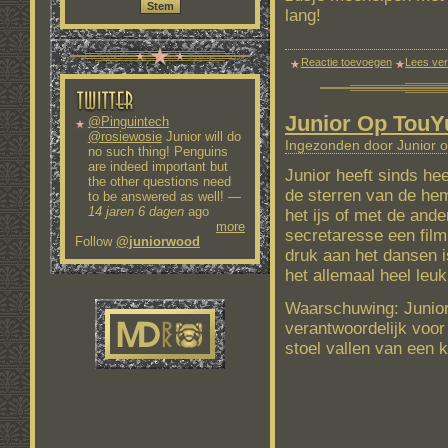
lang!
Reactie toevoegen
Lees ve
Junior Op TouY
@Pinguintech
@rosiewosie
Junior will do
Ingezonden door Junior o
no such thing! Penguins
are indeed important but
Junior heeft sinds he
the other questions need
de sterren van de he
to be answered as well!
—
14 jaren 6 dagen
ago
het ijs of met de ande
more
secretaresse een film
Follow
@juniorwood
druk aan het dansen is
het allemaal heel leu
Waarschuwing: Junior 
verantwoordelijk voor
stoel vallen van een k