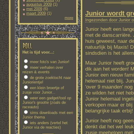
augustus 2009
(1)
mei 2009
(6)
Junior wordt gr
maart 2009
(1)
more
Ingezonden door Junior o
Junior heeft een lange
met de danscarriëre.
huis geweest, naar d
natuurlijk bij Maxis!
Het is tijd voor...:
sindsdien is het alle
meer foto's van Junior!
Maar Junior heeft gr
meer verhalen over
dik aan het worden! 
reizen & events
Junior een nieuw famil
de grote zoektocht naar
helemaal niet blij. Ju
Juniorientje!
'over 9 maanden' nog 
een klein broertje of
ze wilden het niet h
zusje voor Junior...
weer een gadget/tool op
Junior helemaal ingeli
Junior's grootte (zoals de
verkopen maar er blij
raceauto)
belangrijke taak erbij
sims downloads met een
Junior thema
Junior heeft nog geen
iets anders (vertel het
denkt dat het wel leuk
Junior via de reacties)
zusje meehelpen met J