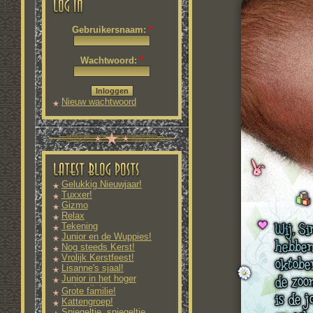
Gebruikersnaam:
*
Wachtwoord:
*
Nieuw wachtwoord
aanvragen
Gelukkig Nieuwjaar!
Tuxxer!
Gizmo
Relax
Tekening
Junior en de Wuppies!
Nog steeds Kerst!
Vrolijk Kerstfeest!
Lisanne's sjaal!
Junior in het hoger
onderwijs!
Grote familie!
Kattengroep!
Spiegeltje, spiegeltje...