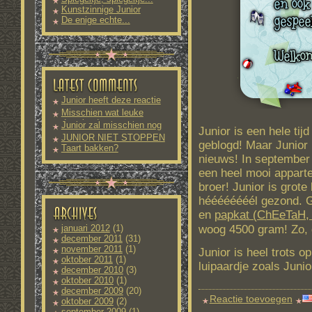
Kunstzinnige Junior
De enige echte...
Junior heeft deze reactie
nog
Misschien wat leuke
downloads
Junior zal misschien nog
Junior is een hele tij
meer
JUNIOR NIET STOPPEN
geblogd! Maar Junior 
Taart bakken?
nieuws! In september
een heel mooi apparte
broer! Junior is grote
héééééééél gezond. 
en
papkat (ChEeTaH,
woog 4500 gram! Zo, 
januari 2012
(1)
december 2011
(31)
november 2011
(1)
Junior is heel trots op
oktober 2011
(1)
luipaardje zoals Junior
december 2010
(3)
oktober 2010
(1)
december 2009
(20)
Reactie toevoegen
oktober 2009
(2)
september 2009
(1)