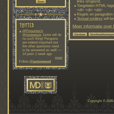
links omgezet.
Toegelaten HTML-tags
<dl> <dt> <dd>
Regels en paragrafen 
Textual smileys
will be
Meer informatie over
@Pinguintech
@rosiewosie
Junior will do
no such thing! Penguins
are indeed important but
the other questions need
to be answered as well!
—
14 jaren 1 week
ago
more
Follow
@juniorwood
Copyright © 200