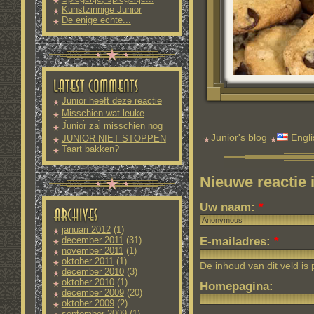
Kunstzinnige Junior
De enige echte...
Junior heeft deze reactie
nog
Misschien wat leuke
downloads
Junior zal misschien nog
meer
Junior's blog
Engli
JUNIOR NIET STOPPEN
Taart bakken?
Nieuwe reactie
Uw naam:
*
januari 2012
(1)
E-mailadres:
*
december 2011
(31)
november 2011
(1)
oktober 2011
(1)
De inhoud van dit veld is
december 2010
(3)
oktober 2010
(1)
Homepagina:
december 2009
(20)
oktober 2009
(2)
september 2009
(1)