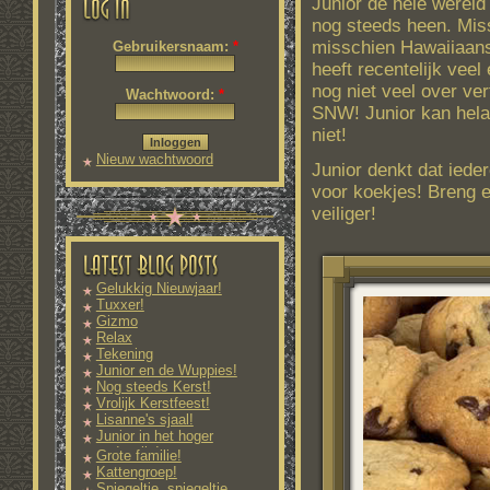
Junior de hele wereld
nog steeds heen. Miss
misschien Hawaiiaanse
Gebruikersnaam:
*
heeft recentelijk vee
nog niet veel over ve
Wachtwoord:
*
SNW! Junior kan hela
niet!
Nieuw wachtwoord
Junior denkt dat iede
aanvragen
voor koekjes! Breng e
veiliger!
Gelukkig Nieuwjaar!
Tuxxer!
Gizmo
Relax
Tekening
Junior en de Wuppies!
Nog steeds Kerst!
Vrolijk Kerstfeest!
Lisanne's sjaal!
Junior in het hoger
onderwijs!
Grote familie!
Kattengroep!
Spiegeltje, spiegeltje...