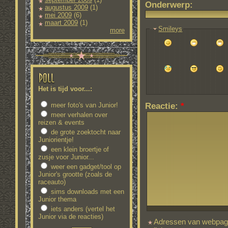
Onderwerp:
augustus 2009
(1)
mei 2009
(6)
maart 2009
(1)
Smileys
more
Het is tijd voor...:
Reactie:
*
meer foto's van Junior!
meer verhalen over
reizen & events
de grote zoektocht naar
Juniorientje!
een klein broertje of
zusje voor Junior...
weer een gadget/tool op
Junior's grootte (zoals de
raceauto)
sims downloads met een
Junior thema
iets anders (vertel het
Junior via de reacties)
Adressen van webpagi