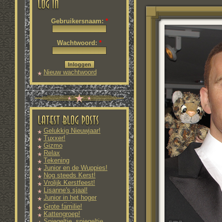
Gebruikersnaam:
*
Wachtwoord:
*
Nieuw wachtwoord
aanvragen
Gelukkig Nieuwjaar!
Tuxxer!
Gizmo
Relax
Tekening
Junior en de Wuppies!
Nog steeds Kerst!
Vrolijk Kerstfeest!
Lisanne's sjaal!
Junior in het hoger
onderwijs!
Grote familie!
Kattengroep!
Spiegeltje, spiegeltje...