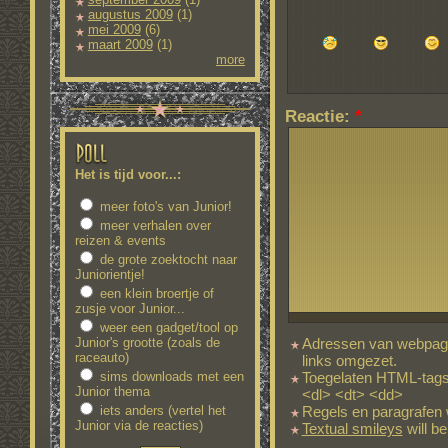
augustus 2009
(1)
mei 2009
(6)
maart 2009
(1)
more
Reactie:
*
Het is tijd voor...:
meer foto's van Junior!
meer verhalen over
reizen & events
de grote zoektocht naar
Juniorientje!
een klein broertje of
zusje voor Junior...
weer een gadget/tool op
Junior's grootte (zoals de
Adressen van webpagi
raceauto)
links omgezet.
sims downloads met een
Toegelaten HTML-tags
Junior thema
<dl> <dt> <dd>
iets anders (vertel het
Regels en paragrafen 
Junior via de reacties)
Textual smileys
will be