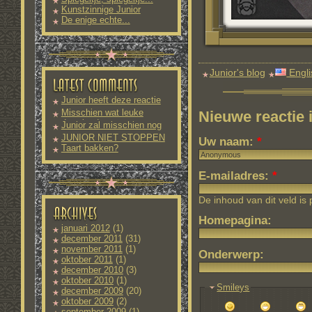
Kunstzinnige Junior
De enige echte...
Junior's blog
Engli
Junior heeft deze reactie
nog
Misschien wat leuke
Nieuwe reactie
downloads
Junior zal misschien nog
meer
JUNIOR NIET STOPPEN
Uw naam:
*
Taart bakken?
E-mailadres:
*
De inhoud van dit veld is
Homepagina:
januari 2012
(1)
december 2011
(31)
november 2011
(1)
Onderwerp:
oktober 2011
(1)
december 2010
(3)
oktober 2010
(1)
Smileys
december 2009
(20)
oktober 2009
(2)
september 2009
(1)